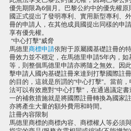
優先期限為6個月。巴黎公約中的優先權原
國正式提出了發明專利、實用新型專利、
冊的申請人，在其他成員國提出同樣的申
享有優先權。
“中心打擊”威脅
馬德里
商標申請
依附于原屬國基礎註冊的
冊效力並不穩定，在馬德里申請5年內，如
等，則整個馬德里申請亦將隨之無效。因
擊申請人國內基礎註冊來達到打擊國際註
的目的，這就是所謂的“中心打擊”。當前
法可以有效應對“中心打擊”，在通過議定
一的補救措施就是將國際註冊轉換為國家
亦將產生大量的額外費用和時間。
註冊內容限制
馬德里商標的商標內容、商標權人等必須
指定的商品/服務亦需相同或縮減(不能增加