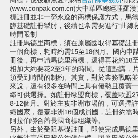
(www.conpak.com.cn)大中華區總經
標註冊並非一勞永逸的商標保護方式，馬
臨基礎註冊掣肘，後續也常需要進行“曲線
時間限制
註冊馬德里商標，須在原屬國取得基礎註
一個商標，耗時約需15至18個月。國內申
冊後，再申請馬德里商標，還得再花約18至
相加大約要花2至3年的時間。從這點講，
須受到時間的制約。其實，對於業務戰略
來說，還有很多在時間上具有優勢且覆蓋
織可供選擇。如註冊歐盟商標，覆蓋歐盟2
8-12個月。對於主攻非洲市場的，可選擇
織國家，覆蓋非洲16個成員國，註冊約需時
阿拉伯聯合酋長國商標組織等。
另外，由於受阻基礎註冊，即使完成馬德
此無法享受巴黎公約優先權，因為巴黎公約